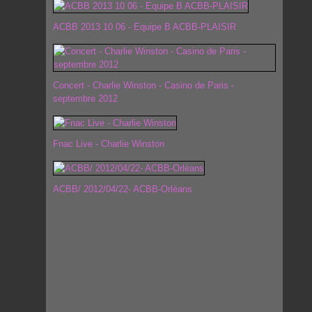
ACBB 2013 10 06 - Equipe B ACBB-PLAISIR
Concert - Charlie Winston - Casino de Paris -
septembre 2012
Fnac Live - Charlie Winston
ACBB/ 2012/04/22- ACBB-Orléans