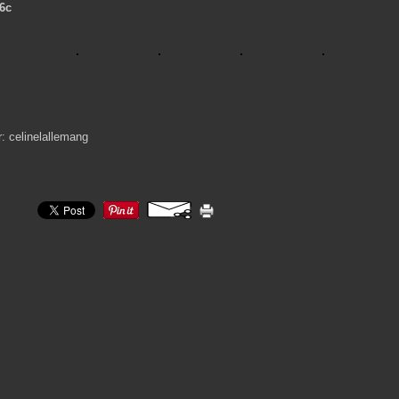
6c
r: celinelallemang