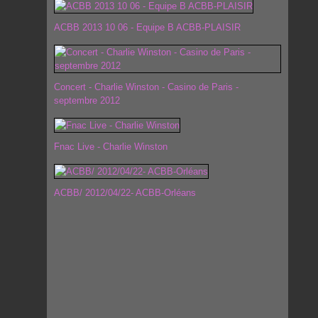
ACBB 2013 10 06 - Equipe B ACBB-PLAISIR
Concert - Charlie Winston - Casino de Paris -
septembre 2012
Fnac Live - Charlie Winston
ACBB/ 2012/04/22- ACBB-Orléans