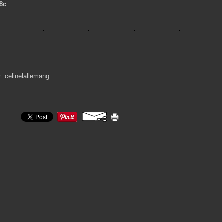
8c
r: celinelallemang