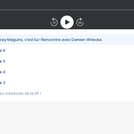
bey Maguire, c'est lui ! Rencontre avec Damien Witecka
e 6
e 5
e 4
e 3
s créatrices de la VF !
e 2
e 1
e Mektoub My Love arrive enfin ! Rencontre avec Shaïn Boumedine et Sal