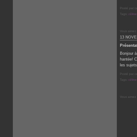
Posté par c
Tags:
céline
Vous aimez
13 NOVE
Présenta
Bonjour à
hantée! C
les sujet
Posté par c
Tags:
céline
Vous aimez