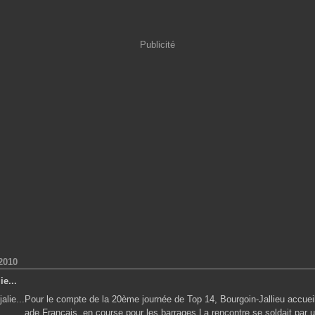
Publicité
2010
ie...
Pour le compte de la 20ème journée de Top 14, Bourgoin-Jallieu accueill
ade Français, en course pour les barrages.La rencontre se soldait par 