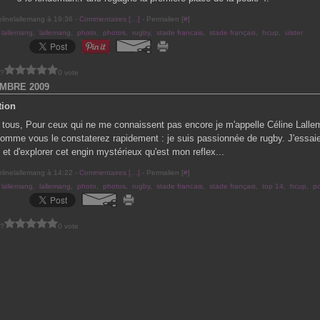
elinelallemang à 19:36 -
Commentaires [
…
]
- Permalien [
#
]
 lallemang
,
lallemang
,
photo
,
photos
,
rugby
,
stade francais
,
stade français
,
hcup
,
ulster
 ?
0 vote
MBRE 2009
tion
 tous, Pour ceux qui ne me connaissent pas encore je m'appelle Céline Lall
omme vous le constaterez rapidement : je suis passionnée de rugby. J'essaie
s et d'explorer cet engin mystérieux qu'est mon reflex...
elinelallemang à 14:22 -
Commentaires [
…
]
- Permalien [
#
]
 lallemang
,
lallemang
,
photo
,
photos
,
rugby
,
stade francais
,
stade français
,
top 14
,
hcup
,
po
 ?
0 vote