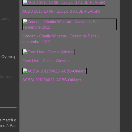
ACBB 2013 10 06 - Equipe B ACBB-PLAISIR
Jallieu
Concert - Charlie Winston - Casino de Paris -
septembre 2012
s Oympiq
Fnac Live - Charlie Winston
ais
,
stade
ACBB/ 2012/04/22- ACBB-Orléans
Ce match q
ieu à Pari