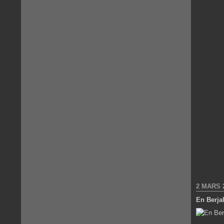
2 MARS 
En Berjal