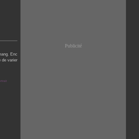
Publicité
emang. Enc
 de varier
rtrait