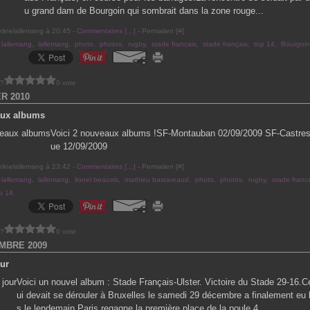
u grand dam de Bourgoin qui sombrait dans la zone rouge...
elinelallemang à 20:45 -
Commentaires [
…
]
- Permalien [
#
]
 lallemang
,
lallemang
,
photo
,
photos
,
rugby
,
stade francais
,
stade français
,
top 14
,
Bourgoin 
 ?
0 vote
ER 2010
aux albums
Voici 2 nouveaux albums !SF-Montauban 02/09/2009 SF-Castre
ue 12/09/2009
elinelallemang à 23:42 -
Commentaires [
…
]
- Permalien [
#
]
 lallemang
,
lallemang
,
lionel beauxis
,
mathieu bastareaud
,
photo
,
photos
,
rugby
,
stade franc
p 14
 ?
0 vote
MBRE 2009
our
Voici un nouvel album : Stade Français-Ulster. Victoire du Stade 29-16.
ui devait se dérouler à Bruxelles le samedi 29 décembre a finalement eu l
s le lendemain.Paris regagne la première place de la poule 4.