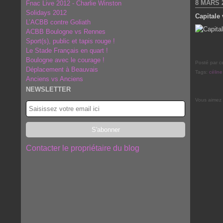
8 MARS 
Fnac Live 2012 - Charlie Winston
Solidays 2012
Capitale 
L’ACBB contre Goliath
ACBB Boulogne vs Rennes
Sport(s), public et tapis rouge !
Le Stade Français en quart !
Boulogne avec le courage !
Posté par c
Déplacement à Beauvais
Tags:
céline
Anciens vs Anciens
NEWSLETTER
Vous aimez
Contacter le propriétaire du blog