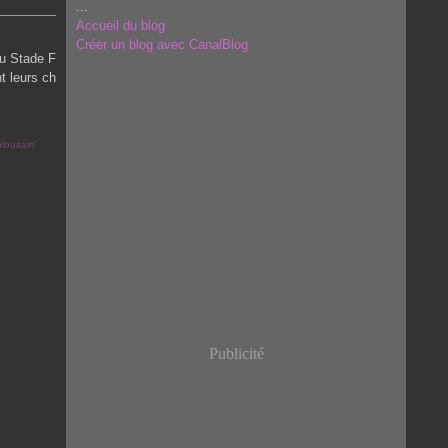
...
Accueil du blog
Créer un blog avec CanalBlog
du Stade F
t leurs ch
ulousain
Publicité