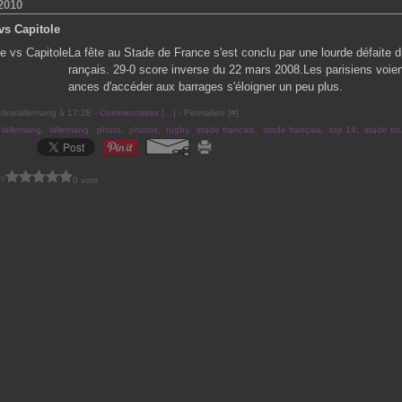
2010
vs Capitole
La fête au Stade de France s'est conclu par une lourde défaite 
rançais. 29-0 score inverse du 22 mars 2008.Les parisiens voien
ances d'accéder aux barrages s'éloigner un peu plus.
elinelallemang à 17:28 -
Commentaires [
…
]
- Permalien [
#
]
 lallemang
,
lallemang
,
photo
,
photos
,
rugby
,
stade francais
,
stade français
,
top 14
,
stade to
 ?
0 vote