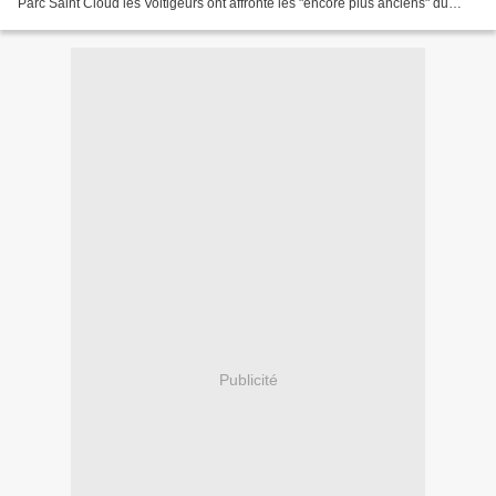
Parc Saint Cloud les Voltigeurs ont affronté les "encore plus anciens" du
Stade Français. Un match certe...
Publicité