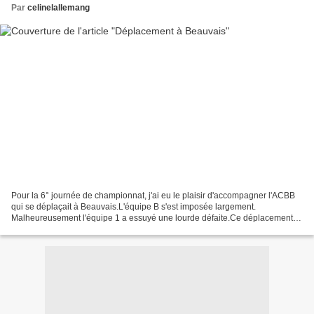
Par
celinelallemang
Pour la 6° journée de championnat, j'ai eu le plaisir d'accompagner l'ACBB
qui se déplaçait à Beauvais.L'équipe B s'est imposée largement.
Malheureusement l'équipe 1 a essuyé une lourde défaite.Ce déplacement
qui s'annonçait rude a tenu toutes ses promesses....