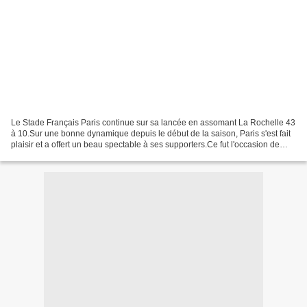
Le Stade Français Paris continue sur sa lancée en assomant La Rochelle 43
à 10.Sur une bonne dynamique depuis le début de la saison, Paris s'est fait
plaisir et a offert un beau spectable à ses supporters.Ce fut l'occasion de
rendre un bel hommage à Olivier...