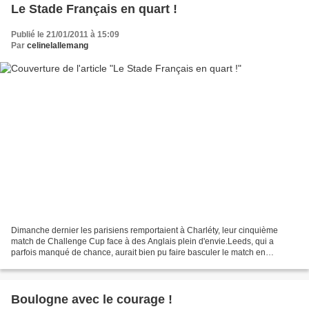
Le Stade Français en quart !
Publié le 21/01/2011 à 15:09
Par
celinelallemang
Dimanche dernier les parisiens remportaient à Charléty, leur cinquième
match de Challenge Cup face à des Anglais plein d'envie.Leeds, qui a
parfois manqué de chance, aurait bien pu faire basculer le match en
deuxième mi-temps. L'équipe anglaise n'a pas...
Boulogne avec le courage !