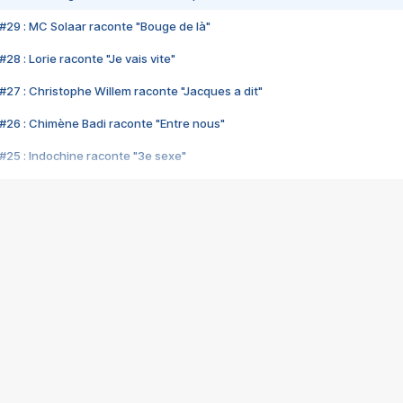
#29 : MC Solaar raconte "Bouge de là"
28 : Lorie raconte "Je vais vite"
#27 : Christophe Willem raconte "Jacques a dit"
#26 : Chimène Badi raconte "Entre nous"
#25 : Indochine raconte "3e sexe"
#24 : Zaho raconte "C'est chelou"
#23 : Patrick Bruel raconte "Au café des délices"
#22 : Kyo raconte "Le chemin"
#21 : Nolwenn Leroy raconte "Cassé"
#20 : Patrick Hernandez raconte "Born to be alive"
#19 : Lorie raconte "Près de moi"
#18 : Michael Jones raconte "A nos actes manqués" (avec Jean-Jacque