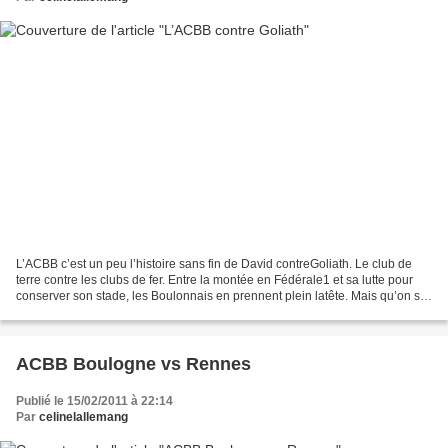
L’ACBB c’est un peu l’histoire sans fin de David contreGoliath. Le club de
terre contre les clubs de fer. Entre la montée en Fédérale1 et sa lutte pour
conserver son stade, les Boulonnais en prennent plein latête. Mais qu’on se
le dise : les boulonnais...
ACBB Boulogne vs Rennes
Publié le 15/02/2011 à 22:14
Par
celinelallemang