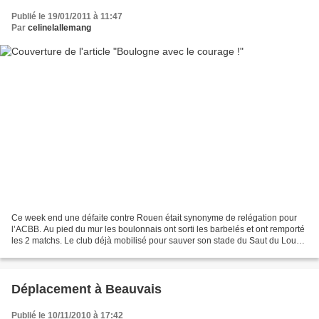
Publié le 19/01/2011 à 11:47
Par
celinelallemang
Ce week end une défaite contre Rouen était synonyme de relégation pour
l’ACBB. Au pied du mur les boulonnais ont sorti les barbelés et ont remporté
les 2 matchs. Le club déjà mobilisé pour sauver son stade du Saut du Loup
se bat aussi sur le terrain afin...
Déplacement à Beauvais
Publié le 10/11/2010 à 17:42