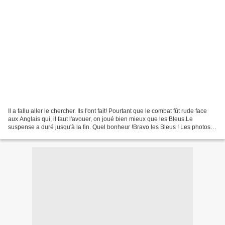
Il a fallu aller le chercher. Ils l'ont fait! Pourtant que le combat fût rude face
aux Anglais qui, il faut l'avouer, on joué bien mieux que les Bleus.Le
suspense a duré jusqu'à la fin. Quel bonheur !Bravo les Bleus ! Les photos
sont d'une qualité très...