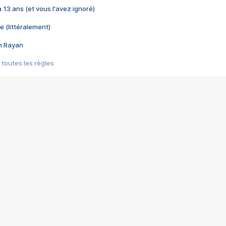
 a 13 ans (et vous l'avez ignoré)
e (littéralement)
im Rayan
 toutes les règles
s les jeux vidéo
us choquant de Rockstar ? - Le scandale BULLY
e plus moche de Steam
du RÊVE tourne au CAUCHEMAR
pendant 8 heures
it… à tort
umiliés par un jeu vidéo
ire - Final Fantasy 8